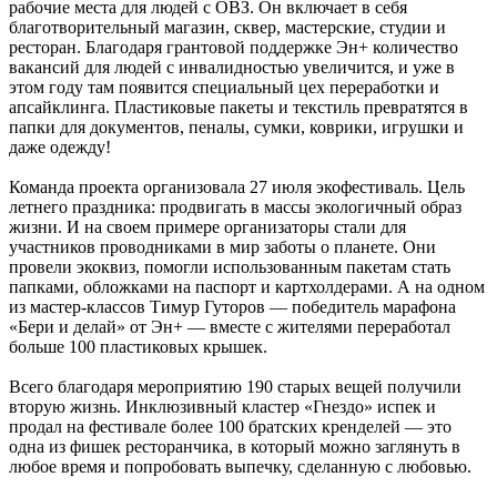
рабочие места для людей с ОВЗ. Он включает в себя
благотворительный магазин, сквер, мастерские, студии и
ресторан. Благодаря грантовой поддержке Эн+ количество
вакансий для людей с инвалидностью увеличится, и уже в
этом году там появится специальный цех переработки и
апсайклинга. Пластиковые пакеты и текстиль превратятся в
папки для документов, пеналы, сумки, коврики, игрушки и
даже одежду!
Команда проекта организовала 27 июля экофестиваль. Цель
летнего праздника: продвигать в массы экологичный образ
жизни. И на своем примере организаторы стали для
участников проводниками в мир заботы о планете. Они
провели экоквиз, помогли использованным пакетам стать
папками, обложками на паспорт и картхолдерами. А на одном
из мастер-классов Тимур Гуторов — победитель марафона
«Бери и делай» от Эн+ — вместе с жителями переработал
больше 100 пластиковых крышек.
Всего благодаря мероприятию 190 старых вещей получили
вторую жизнь. Инклюзивный кластер «Гнездо» испек и
продал на фестивале более 100 братских кренделей — это
одна из фишек ресторанчика, в который можно заглянуть в
любое время и попробовать выпечку, сделанную с любовью.