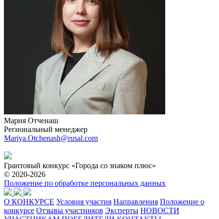
Мария Отченаш
Региональный менеджер
Mariya.Otchenash@rusal.com
Грантовый конкурс «Города со знаком плюс»
© 2020-2026
Положение по обработке персональных данных
О КОНКУРСЕ
Условия участия
Направления
Положение о
конкурсе
Отзывы участников
Эксперты
НОВОСТИ