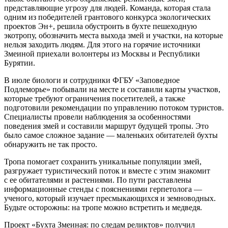
представляющие угрозу для людей. Команда, которая стала
одним из победителей грантового конкурса экологических
проектов Эн+, решила обустроить в бухте пешеходную
экотропу, обозначить места выхода змей и участки, на которые
нельзя заходить людям. Для этого на горячие источники
Змеиной приехали волонтеры из Москвы и Республики
Бурятии.
В июле биологи и сотрудники ФГБУ «Заповедное
Подлеморье» побывали на месте и составили карты участков,
которые требуют ограничения посетителей, а также
подготовили рекомендации по управлению потоком туристов.
Специалисты провели наблюдения за особенностями
поведения змей и составили маршрут будущей тропы. Это
было самое сложное задание — маленьких обитателей бухты
обнаружить не так просто.
Тропа помогает сохранить уникальные популяции змей,
разгружает туристический поток и вместе с этим знакомит
с ее обитателями и растениями. По пути расставлены
информационные стенды с пояснениями герпетолога —
ученого, который изучает пресмыкающихся и земноводных.
Будьте осторожны: на тропе можно встретить и медведя.
Проект «Бухта Змеиная: по следам реликтов» получил