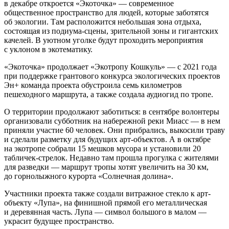
в декабре откроется «Экоточка» — современное
общественное пространство для людей, которые заботятся
об экологии. Там расположится небольшая зона отдыха,
состоящая из подиума-сцены, зрительной зоны и гигантских
качелей. В уютном уголке будут проходить мероприятия
с уклоном в экотематику.
«Экоточка» продолжает «Экотропу Кошкуль» — с 2021 года
при поддержке грантового конкурса экологических проектов
Эн+ команда проекта обустроила семь километров
пешеходного маршрута, а также создала аудиогид по тропе.
О территории продолжают заботиться: в сентябре волонтеры
организовали субботник на набережной реки Миасс — в нем
приняли участие 60 человек. Они прибрались, выкосили траву
и сделали разметку для будущих арт-объектов. А в октябре
на экотропе собрали 15 мешков мусора и установили 20
табличек-стрелок. Недавно там прошла прогулка с жителями
для разведки — маршрут тропы хотят увеличить на 30 км,
до горнолыжного курорта «Солнечная долина».
Участники проекта также создали витражное стекло к арт-
объекту «Лупа», на финишной прямой его металлическая
и деревянная часть. Лупа — символ большого в малом —
украсит будущее пространство.