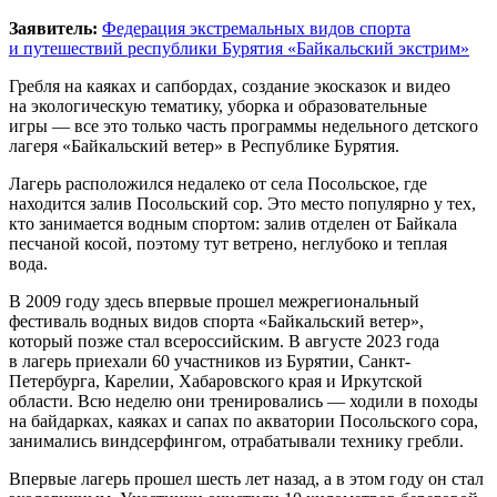
Заявитель:
Федерация экстремальных видов спорта
и путешествий республики Бурятия «Байкальский экстрим»
Гребля на каяках и сапбордах, создание экосказок и видео
на экологическую тематику, уборка и образовательные
игры — все это только часть программы недельного детского
лагеря «Байкальский ветер» в Республике Бурятия.
Лагерь расположился недалеко от села Посольское, где
находится залив Посольский сор. Это место популярно у тех,
кто занимается водным спортом: залив отделен от Байкала
песчаной косой, поэтому тут ветрено, неглубоко и теплая
вода.
В 2009 году здесь впервые прошел межрегиональный
фестиваль водных видов спорта «Байкальский ветер»,
который позже стал всероссийским. В августе 2023 года
в лагерь приехали 60 участников из Бурятии, Санкт-
Петербурга, Карелии, Хабаровского края и Иркутской
области. Всю неделю они тренировались — ходили в походы
на байдарках, каяках и сапах по акватории Посольского сора,
занимались виндсерфингом, отрабатывали технику гребли.
Впервые лагерь прошел шесть лет назад, а в этом году он стал