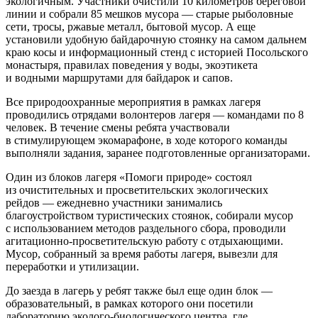
экологичным. Участники очистили 10 километров береговой
линии и собрали 85 мешков мусора — старые рыболовные
сети, тросы, ржавые металл, бытовой мусор. А еще
установили удобную байдарочную стоянку на самом дальнем
краю косы и информационный стенд с историей Посольского
монастыря, правилах поведения у воды, экоэтикета
и водными маршрутами для байдарок и сапов.
Все природоохранные мероприятия в рамках лагеря
проводились отрядами волонтеров лагеря — командами по 8
человек. В течение смены ребята участвовали
в стимулирующем экомарафоне, в ходе которого команды
выполняли задания, заранее подготовленные организаторами.
Один из блоков лагеря «Помоги природе» состоял
из очистительных и просветительских экологических
рейдов — ежедневно участники занимались
благоустройством туристических стоянок, собирали мусор
с использованием методов раздельного сбора, проводили
агитационно-просветительскую работу с отдыхающими.
Мусор, собранный за время работы лагеря, вывезли для
переработки и утилизации.
До заезда в лагерь у ребят также был еще один блок —
образовательный, в рамках которого они посетили
лабораторию эколого-биологического центра, где