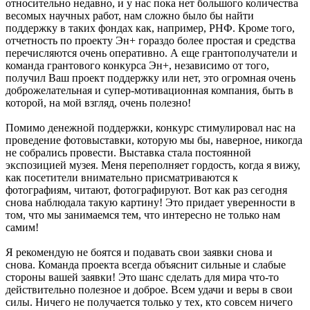
относительно недавно, и у нас пока нет большого количества
весомых научных работ, нам сложно было бы найти
поддержку в таких фондах как, например, РНФ. Кроме того,
отчетность по проекту Эн+ гораздо более простая и средства
перечисляются очень оперативно. А еще грантополучатели и
команда грантового конкурса Эн+, независимо от того,
получил Ваш проект поддержку или нет, это огромная очень
доброжелательная и супер-мотивационная компания, быть в
которой, на мой взгляд, очень полезно!
Помимо денежной поддержки, конкурс стимулировал нас на
проведение фотовыставки, которую мы бы, наверное, никогда
не собрались провести. Выставка стала постоянной
экспозицией музея. Меня переполняет гордость, когда я вижу,
как посетители внимательно присматриваются к
фотографиям, читают, фотографируют. Вот как раз сегодня
снова наблюдала такую картину! Это придает уверенности в
том, что мы занимаемся тем, что интересно не только нам
самим!
Я рекомендую не боятся и подавать свои заявки снова и
снова. Команда проекта всегда объяснит сильные и слабые
стороны вашей заявки! Это шанс сделать для мира что-то
действительно полезное и доброе. Всем удачи и веры в свои
силы. Ничего не получается только у тех, кто совсем ничего