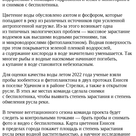
и снимков с беспилотника.
Цветение воды обусловлено азотом и фосфором, которые
попадают в реку из различных источников при усиленной
антропогенной нагрузке. Из-за этого возникает одна
из типичных экологических проблем — массовое зарастание
водоемов как высшими водными растениями, так
и микроводорослями (фитопланктоном). Водная поверхность
при этом покрывается зеленой пленкой водорослей,
а содержание кислорода в воде значительно уменьшается. Так
многие рыбы и водные насекомые начинают погибать,
а купание в воде становится небезопасным.
Для оценки качества воды летом 2022 года ученые взяли
пробы зообентоса и фитопланктона в двух протоках Енисея
в поселке Удачном и в районе Стрелки, а также в открытом
русле. В этих же местах команда сделала снимки
с беспилотника, чтобы выявить степень зарастания и степень
обмеления русла реки.
В течение вегетационного сезона команда проекта будет
следить за контрольными точками — брать пробы и снимать
фото и видео с беспилотника. Карта цветения Енисея
в пределах города покажет площадь и степень зарастания
русла реки водной растительностью, а научное исследование